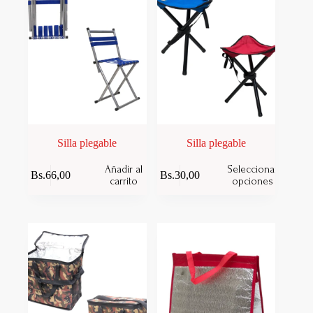
Silla plegable
Silla plegable
Este
Añadir al
Seleccionar
Bs.
66,00
Bs.
30,00
producto
carrito
opciones
tiene
múltiples
variantes.
Las
opciones
se
pueden
elegir
en
la