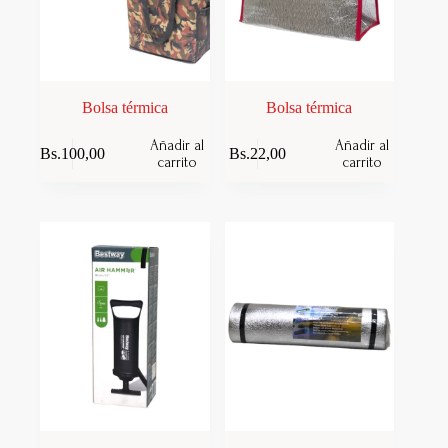
página
de
producto
Bolsa térmica
Bolsa térmica
Añadir al
Añadir al
Bs.
100,00
Bs.
22,00
carrito
carrito