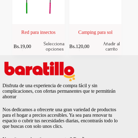
Red para insectos
Camping para sol
Este
Seleccionar
Añadir al
Bs.
19,00
Bs.
120,00
producto
opciones
carrito
tiene
múltiples
variantes.
Las
opciones
se
Disfruta de una experiencia de compra fácil y sin
pueden
complicaciones, con ofertas permanentes que te permitirán
elegir
ahorrar
en
la
página
Nos dedicamos a ofrecerte una gran variedad de productos
de
para el hogar a precios accesibles. Ya sea para renovar tu
producto
espacio o cubrir tus necesidades diarias, encontrarás todo lo
que buscas con solo unos clics.