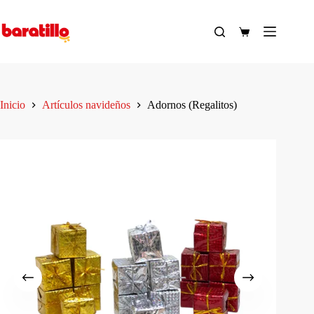
Saltar
al
contenido
Carro
de
compra
Inicio
Artículos navideños
Adornos (Regalitos)