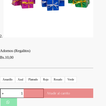
Adornos (Regalitos)
Bs.
10,00
Amarillo
Azul
Plateado
Rojo
Rosado
Verde
Adornos
Añadir al carrito
(Regalitos)
cantidad