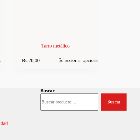
Tarro metálico
Este
Bs.
20,00
o
Seleccionar opciones
producto
tiene
múltiples
variantes.
Las
opciones
Buscar
se
pueden
Buscar
elegir
en
la
cidad
página
de
producto