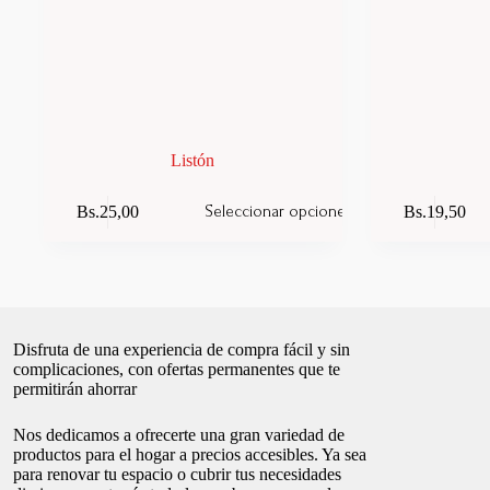
Listón
Este
Este
Bs.
25,00
Bs.
19,50
Seleccionar opciones
producto
producto
tiene
tiene
múltiples
múltiples
variantes.
variantes.
Las
Las
opciones
opciones
se
se
Disfruta de una experiencia de compra fácil y sin
pueden
pueden
complicaciones, con ofertas permanentes que te
elegir
elegir
permitirán ahorrar
en
en
la
la
página
página
Nos dedicamos a ofrecerte una gran variedad de
de
de
productos para el hogar a precios accesibles. Ya sea
producto
producto
para renovar tu espacio o cubrir tus necesidades