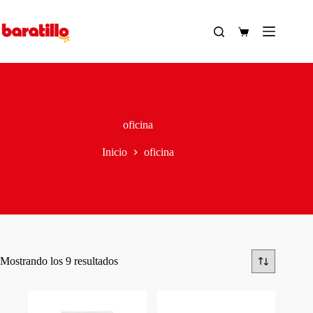
Saltar
al
contenido
Carro
de
compra
oficina
Inicio
oficina
Ordenado
Mostrando los 9 resultados
por
los
últimos