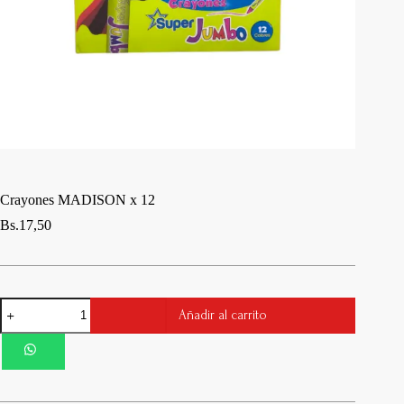
Crayones MADISON x 12
Bs.
17,50
Crayones
Añadir al carrito
MADISON
x
12
cantidad