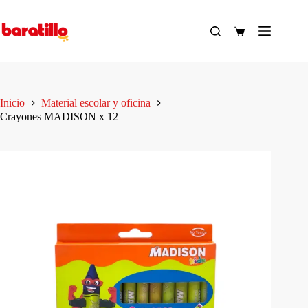
Saltar
al
contenido
Carro
de
compra
Inicio
Material escolar y oficina
Crayones MADISON x 12